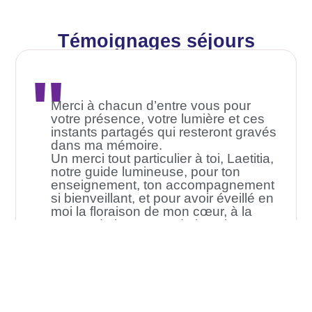
Témoignages séjours
"
Merci à chacun d’entre vous pour
votre présence, votre lumière et ces
instants partagés qui resteront gravés
dans ma mémoire.
Un merci tout particulier à toi, Laetitia,
notre guide lumineuse, pour ton
enseignement, ton accompagnement
si bienveillant, et pour avoir éveillé en
moi la floraison de mon cœur, à la
source de l’amour et de la paix.
Avec toute mon affection
Marie José M.
Séjour Sainte Baume