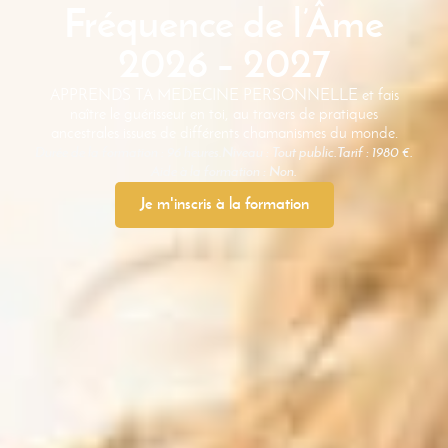
Fréquence de l’Âme
2026 – 2027
APPRENDS TA MEDECINE PERSONNELLE et fais
naître le guérisseur en toi, au travers de pratiques
ancestrales issues de différents chamanismes du monde.
Durée de la formation : 96 heures.
Niveau : Tout public.
Tarif : 1980 €.
Aide à la formation : Non.
Je m'inscris à la formation