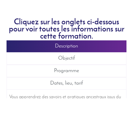
Cliquez sur les onglets ci-dessous
pour voir toutes les informations sur
cette formation.
Description
Objectif
Programme
Dates, lieu, tarif
Vous apprendrez des savoirs et pratiques ancestraux issus du
chamanisme sibérien, d’Amérique du sud, d’Amérique du
nord mais aussi celtique. Tels les voyages intérieurs, les
archétypes du transgénérationnel et karma, la symbolique
personnelle, développer ses dons médiumniques…
VIENS
APPRENDRE TA MEDECINE PERSONNELLE
et faire
naître le guérisseur en toi.