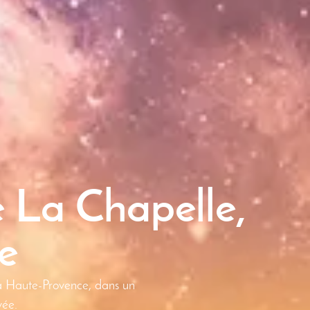
e La Chapelle,
e
 la Haute-Provence, dans un
vée.