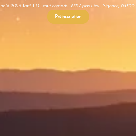
 août 2026.
Tarif TTC, tout compris : 855 / pers.
Lieu : Sigonce, 04300 
Préinscription